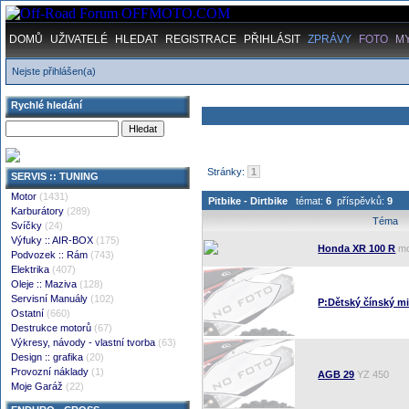
DOMŮ
UŽIVATELÉ
HLEDAT
REGISTRACE
PŘIHLÁSIT
ZPRÁVY
FOTO
M
Nejste přihlášen(a)
Rychlé hledání
Stránky:
1
SERVIS :: TUNING
Motor
(1431)
Pitbike - Dirtbike
témat:
6
příspěvků:
9
Karburátory
(289)
Téma
Svíčky
(24)
Výfuky :: AIR-BOX
(175)
Honda XR 100 R
mo
Podvozek :: Rám
(743)
Elektrika
(407)
Oleje :: Maziva
(128)
Servisní Manuály
(102)
P:Dětský čínský m
Ostatní
(660)
Destrukce motorů
(67)
Výkresy, návody - vlastní tvorba
(63)
Design :: grafika
(20)
Provozní náklady
(1)
AGB 29
YZ 450
Moje Garáž
(22)