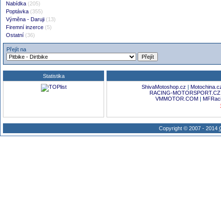
Nabídka
(205)
Poptávka
(355)
Výměna - Daruji
(13)
Firemní inzerce
(5)
Ostatní
(36)
Přejít na
Statistika
ShivaMotoshop.cz
|
Motochina.c
RACING-MOTORSPORT.CZ
VMMOTOR.COM
|
MFRaci
Copyright © 2007 - 2014