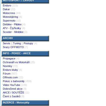
MOTOSPORT :: ZÁVODY
Enduro
(223)
Dakar
(22)
Motocross
(44)
Motoskijöring
(4)
Supermoto
(10)
Dirtbike - Pitbike
(4)
ATV - Čtyřkolky
(4)
Scooter - Minibike
(0)
ARCHIV
Servis :: Tuning :: Postupy
(4)
Srazy OFFMOTO
(7)
INFO - POKEC - AKCE
Propagace
(4)
Ochranáři vs Motorkáři
(25)
Novinky
(72)
Enduro kluby
(4)
Fórum
(567)
Offmoto.com
(22)
Pokec s bahnomily
(459)
Video YouTube
(149)
Dobročinné akce
(9)
AKCE / SOUTĚŽE
(11)
Čtení z časáků
(8)
INZERCE : Motocykly