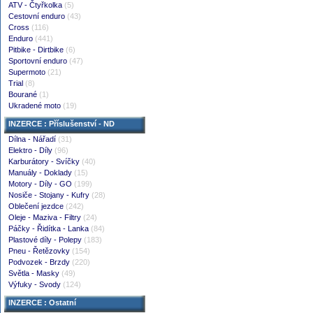
ATV - Čtyřkolka
(5)
Cestovní enduro
(43)
Cross
(116)
Enduro
(441)
Pitbike - Dirtbike
(6)
Sportovní enduro
(47)
Supermoto
(21)
Trial
(8)
Bourané
(1)
Ukradené moto
(19)
INZERCE : Příslušenství - ND
Dílna - Nářadí
(31)
Elektro - Díly
(96)
Karburátory - Svíčky
(40)
Manuály - Doklady
(15)
Motory - Díly - GO
(199)
Nosiče - Stojany - Kufry
(28)
Oblečení jezdce
(242)
Oleje - Maziva - Filtry
(24)
Páčky - Řidítka - Lanka
(84)
Plastové díly - Polepy
(183)
Pneu - Řetězovky
(154)
Podvozek - Brzdy
(220)
Světla - Masky
(49)
Výfuky - Svody
(124)
INZERCE : Ostatní