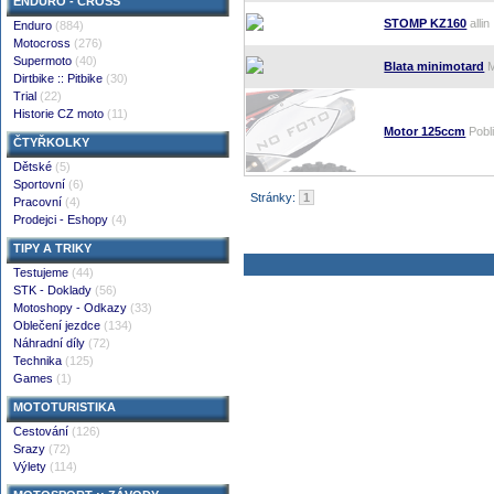
ENDURO - CROSS
STOMP KZ160
allin
Enduro
(884)
Motocross
(276)
Supermoto
(40)
Blata minimotard
M
Dirtbike :: Pitbike
(30)
Trial
(22)
Historie CZ moto
(11)
Motor 125ccm
Pobl
ČTYŘKOLKY
Dětské
(5)
Sportovní
(6)
Stránky:
1
Pracovní
(4)
Prodejci - Eshopy
(4)
TIPY A TRIKY
Testujeme
(44)
STK - Doklady
(56)
Motoshopy - Odkazy
(33)
Oblečení jezdce
(134)
Náhradní díly
(72)
Technika
(125)
Games
(1)
MOTOTURISTIKA
Cestování
(126)
Srazy
(72)
Výlety
(114)